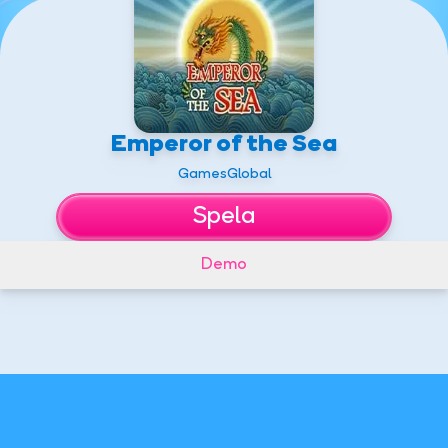
Emperor of the Sea
GamesGlobal
Spela
Demo