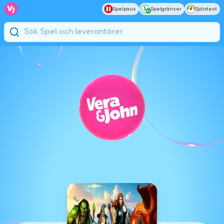
Spelpaus
Spelgränser
Självtest