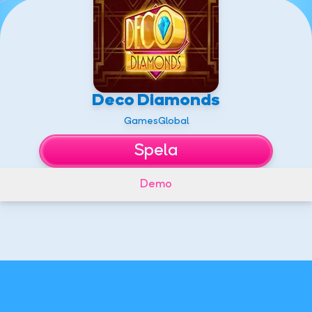
Deco Diamonds
GamesGlobal
Spela
Demo