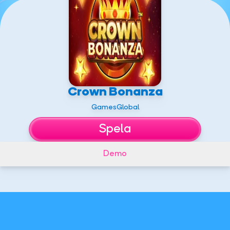
Crown Bonanza
GamesGlobal
Spela
Demo