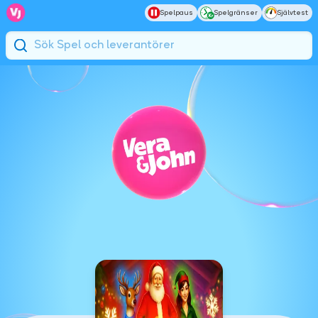
Spelpaus
Spelgränser
Självtest