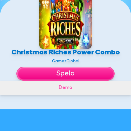
Christmas Riches Power Combo
GamesGlobal
Spela
Demo