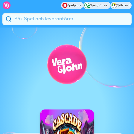
Spelpaus
Spelgränser
Självtest