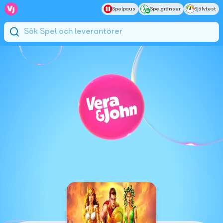
Spelpaus
Spelgränser
Självtest