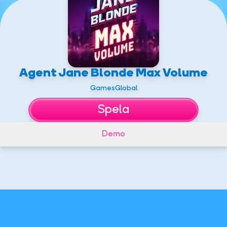
Agent Jane Blonde Max Volume
GamesGlobal
Spela
Demo