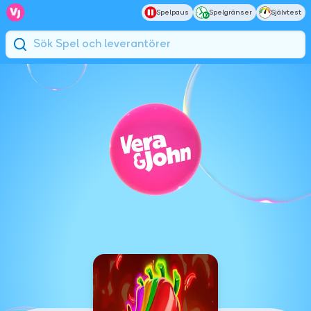
Spelpaus
Spelgränser
Självtest