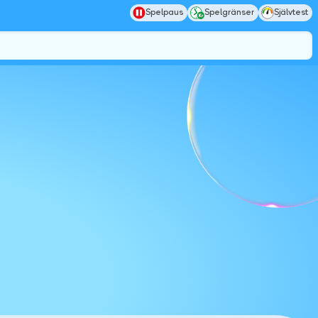
Spelpaus
Spelgränser
Självtest