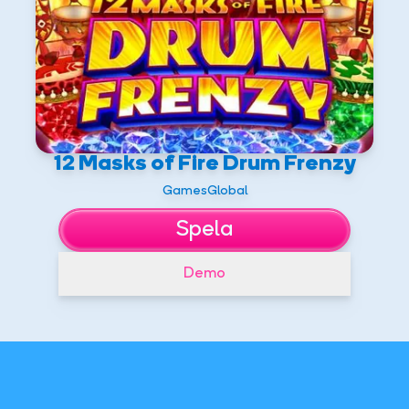
12 Masks of Fire Drum Frenzy
GamesGlobal
Spela
Demo