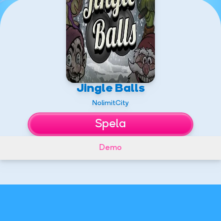
Jingle Balls
NolimitCity
Spela
Demo