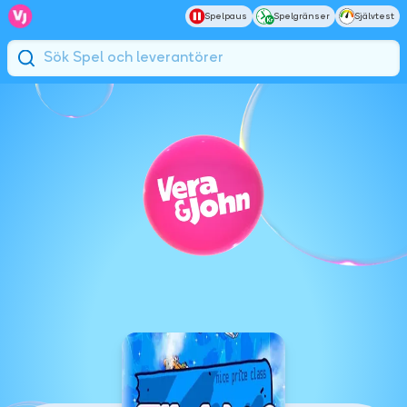
Spelpaus
Spelgränser
Självtest