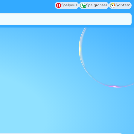
Spelpaus
Spelgränser
Självtest