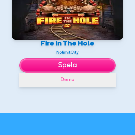
Fire In The Hole
NolimitCity
Spela
Demo