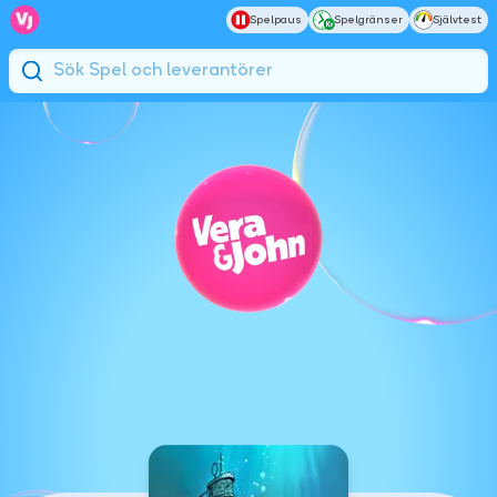
Spelpaus
Spelgränser
Självtest