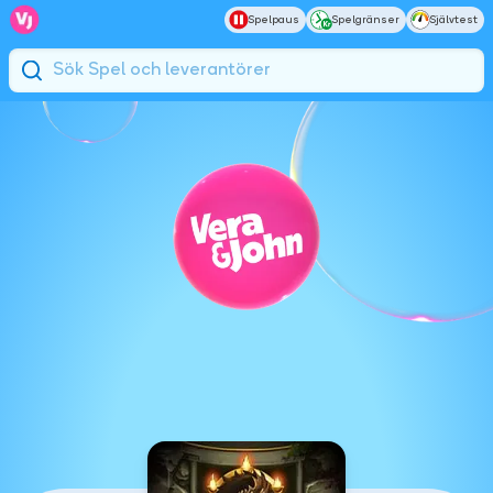
Spelpaus
Spelgränser
Självtest