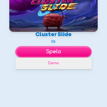
Cluster Slide
Elk
Spela
Demo
Cluster Slide